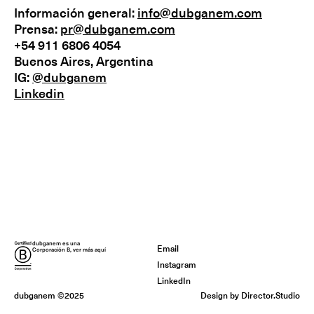
Información general:
info@dubganem.com
Prensa:
pr@dubganem.com
+54 911 6806 4054
Buenos Aires, Argentina
IG:
@dubganem
Linkedin
dubganem es una
Email
Corporación B, ver más aquí
Instagram
LinkedIn
dubganem ©2025
Design by Director.Studio